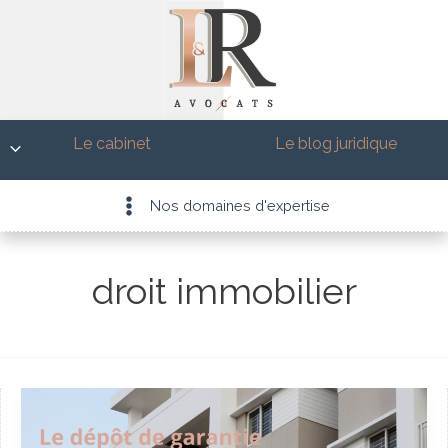
Aller
au
contenu
François-
Le cabinet
Le blog juridique
Sandra Ramos
Xavier
Nos domaines d'expertise
Lemoine
droit immobilier