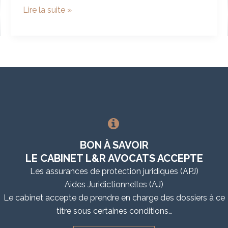
Les
Lire la suite »
conséquences
du
mariage
sur
le
sort
du
bail
BON À SAVOIR
LE CABINET L&R AVOCATS ACCEPTE
Les assurances de protection juridiques (APJ)
Aides Juridictionnelles (AJ)
Le cabinet accepte de prendre en charge des dossiers à ce
titre sous certaines conditions…