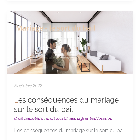
de
garantie
:
article
22
de
la
loi
du
6
juillet
5 octobre 2022
1989
Les conséquences du mariage
sur le sort du bail
,
,
droit immobilier
droit locatif
mariage et bail location
Les conséquences du mariage sur le sort du bail