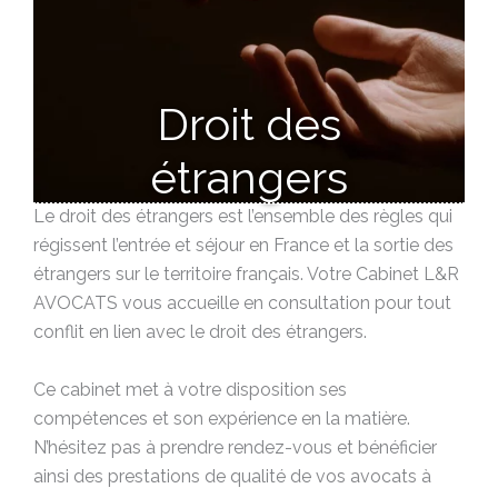
Droit des
étrangers
Le droit des étrangers est l’ensemble des règles qui
régissent l’entrée et séjour en France et la sortie des
étrangers sur le territoire français. Votre Cabinet L&R
AVOCATS vous accueille en consultation pour tout
conflit en lien avec le droit des étrangers.
Ce cabinet met à votre disposition ses
compétences et son expérience en la matière.
N’hésitez pas à prendre rendez-vous et bénéficier
ainsi des prestations de qualité de vos avocats à